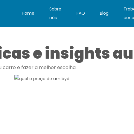
Sobre
Trab
Home
FAQ
Blog
nós
cono
icas e insights 
 carro e fazer a melhor escolha.