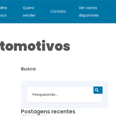
alhe
Quero
Ver carros
Contato
sco
vender
disponíveis
automotivos
Busca
Postagens recentes