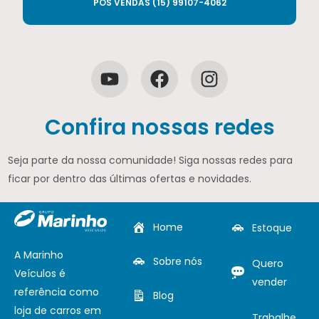
PÓS VENDAS (15) 99107-4062
Confira nossas redes
Seja parte da nossa comunidade! Siga nossas redes para
ficar por dentro das últimas ofertas e novidades.
Home
Estoque
A Marinho
Sobre nós
Quero
Veículos é
vender
referência como
Blog
loja de carros em
Trabalhe