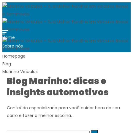
Home
Sobre nós
FAQ
Homepage
Blog
Blog
Marinho Veículos
Trabalhe conosco
Blog Marinho: dicas e
Quero vender
Contato
insights automotivos
Ver carros disponíveis
Conteúdo especializado para você cuidar bem do seu
carro e fazer a melhor escolha.