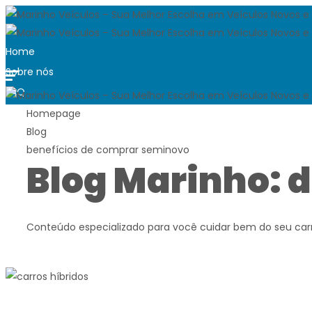
Home
Sobre nós
FAQ
Blog
Homepage
Blog
Trabalhe conosco
benefícios de comprar seminovo
Quero vender
Blog Marinho: d
Contato
Ver carros disponíveis
Conteúdo especializado para você cuidar bem do seu carr