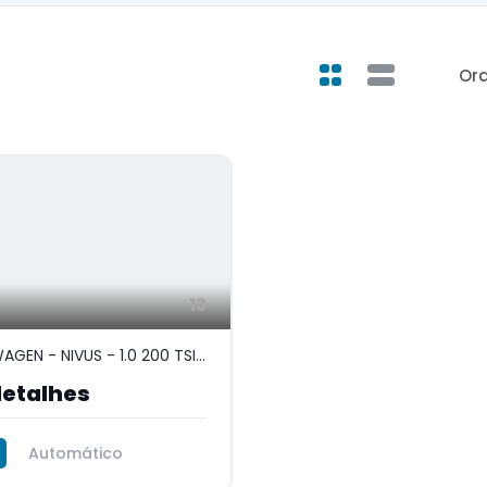
Ord
13
VOLKSWAGEN - NIVUS - 1.0 200 TSI TOTAL FLEX COMFORTLINE AUTOMÁTICO
detalhes
Automático
asolina e etanol)