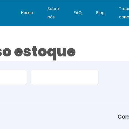
Sobre
Trab
Home
FAQ
Blog
nós
cono
o estoque
Versão
Com