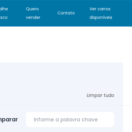
alhe
Quero
Ver carros
Contato
sco
vender
disponíveis
Limpar tudo
parar