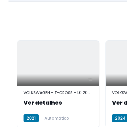
15
VOLKSWAGEN - T-CROSS - 1.0 200 TSI TOTAL FLEX COMFORTLINE AUTOMÁTICO
Ver detalhes
Ver 
2021
Automático
2024
Flex (gasolina e etanol)
Flex (g