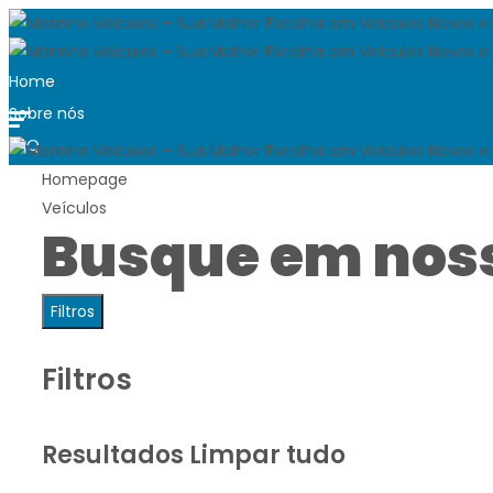
Home
Sobre nós
FAQ
Blog
Homepage
Veículos
Trabalhe conosco
Busque em nos
Quero vender
Contato
Ver carros disponíveis
Filtros
Filtros
Resultados
Limpar tudo