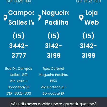
CEP 18025-000
CEP 18025-000
Campos
Nogueira
Loja
Salles IV
Padilha
Web
(15)
(15)
(15)
3442-
3142-
3142-
3777
3199
3199
Rua Dr. Campos
Rua. Coronel
Salles, 821
Nogueira Padilha,
Vila Assis –
1850
Sorocaba/SP
Vila Hortência –
CEP 18025-000
Sorocaba/SP
CEP 18020-003
Nós utilizamos cookies para garantir que você