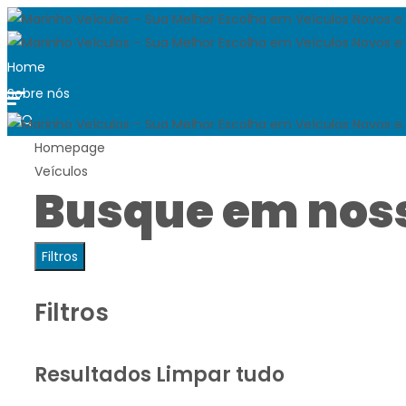
Home
Sobre nós
FAQ
Blog
Homepage
Veículos
Trabalhe conosco
Busque em nos
Quero vender
Contato
Ver carros disponíveis
Filtros
Filtros
Resultados
Limpar tudo